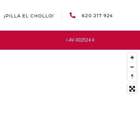
620 217 924
¡PILLA EL CHOLLO!
I-AV-002524.4