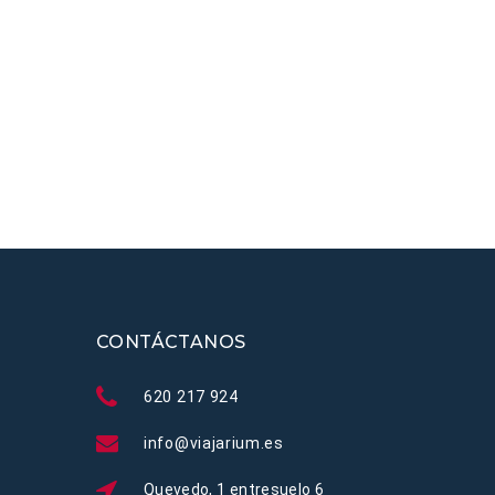
CONTÁCTANOS
620 217 924
info@viajarium.es
Quevedo, 1 entresuelo 6