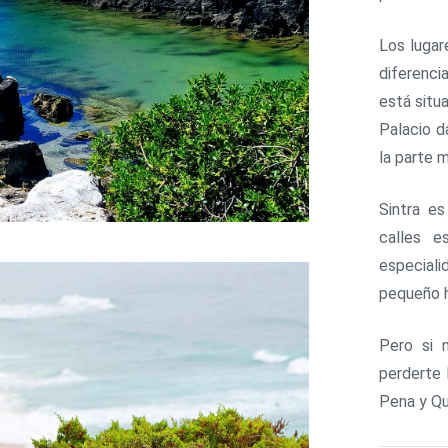
Los lugar
diferenci
está situ
Palacio d
la parte m
Sintra es
calles e
especiali
pequeño h
Pero si 
perderte 
Pena y Qu