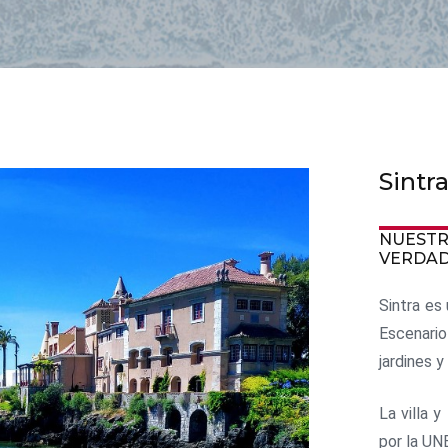
Sintr
NUESTR
VERDAD
Sintra es
Escenari
jardines 
La villa 
por la UN