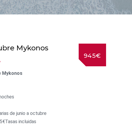
ubre Mykonos
945€
e Mykonos
 noches
arias de junio a octubre
5€Tasas incluidas