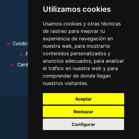
Utilizamos cookies
MI AGENCIA
Usamos cookies y otras técnicas
de rastreo para mejorar tu
Aviso legal
Condiciones de uso
experiencia de navegación en
Condiciones Generales
Ley de Viajes Combinados
nuestra web, para mostrarte
contenidos personalizados y
Política de privacidad
Uso de cookies
anuncios adecuados, para analizar
Cambiar preferencias de cookies
Area privada
el tráfico en nuestra web y para
Contacto
comprender de donde llegan
nuestros visitantes.
Aceptar
Rechazar
©
2026
. Todos los derechos reservados
.
Configurar
Aviso legal