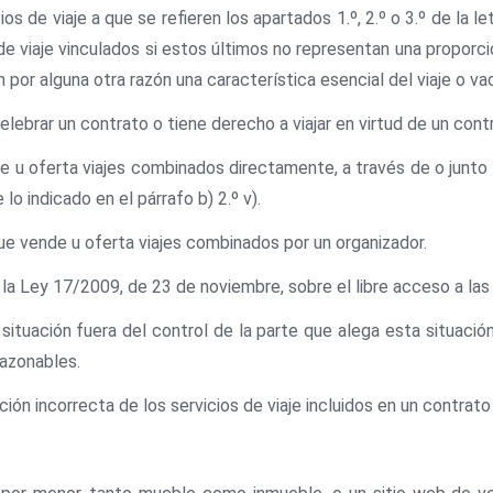
de viaje a que se refieren los apartados 1.º, 2.º o 3.º de la letr
de viaje vinculados si estos últimos no representan una proporció
por alguna otra razón una característica esencial del viaje o va
e celebrar un contrato o tiene derecho a viajar en virtud de un con
nde u oferta viajes combinados directamente, a través de o junto
lo indicado en el párrafo b) 2.º v).
 que vende u oferta viajes combinados por un organizador.
 de la Ley 17/2009, de 23 de noviembre, sobre el libre acceso a las
 una situación fuera del control de la parte que alega esta situa
razonables.
cución incorrecta de los servicios de viaje incluidos en un contrat