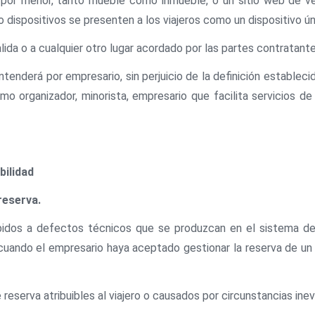
al por menor, tanto mueble como inmueble, o un sitio web de ve
o dispositivos se presenten a los viajeros como un dispositivo úni
e salida o a cualquier otro lugar acordado por las partes contratante
tenderá por empresario, sin perjuicio de la definición establecid
mo organizador, minorista, empresario que facilita servicios d
ilidad
reserva.
bidos a defectos técnicos que se produzcan en el sistema de 
cuando el empresario haya aceptado gestionar la reserva de un 
reserva atribuibles al viajero o causados por circunstancias inevi