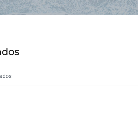
ados
lados